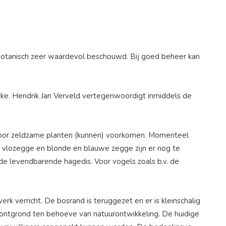
 botanisch zeer waardevol beschouwd. Bij goed beheer kan
arke. Hendrik Jan Verveld vertegenwoordigt inmiddels de
ardoor zeldzame planten (kunnen) voorkomen. Momenteel
 vlozegge en blonde en blauwe zegge zijn er nog te
 de levendbarende hagedis. Voor vogels zoals b.v. de
rk verricht. De bosrand is teruggezet en er is kleinschalig
 ontgrond ten behoeve van natuurontwikkeling. De huidige