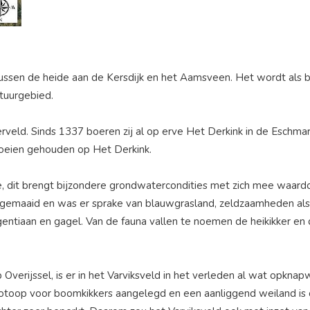
tussen de heide aan de Kersdijk en het Aamsveen. Het wordt als
atuurgebied.
erveld. Sinds 1337 boeren zij al op erve Het Derkink in de Eschm
oeien gehouden op Het Derkink.
akte, dit brengt bijzondere grondwatercondities met zich mee wa
r gemaaid en was er sprake van blauwgrasland, zeldzaamheden als
sgentiaan en gagel. Van de fauna vallen te noemen de heikikker en
erijssel, is er in het Varviksveld in het verleden al wat opknapwe
iotoop voor boomkikkers aangelegd en een aanliggend weiland is