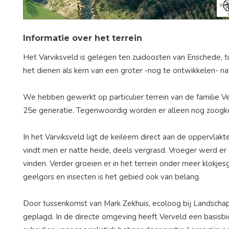
Informatie over het terrein
Het Varviksveld is gelegen ten zuidoosten van Enschede, 
het dienen als kern van een groter -nog te ontwikkelen- n
We hebben gewerkt op particulier terrein van de familie V
25e generatie. Tegenwoordig worden er alleen nog zoogk
In het Varviksveld ligt de keileem direct aan de oppervl
vindt men er natte heide, deels vergrasd. Vroeger werd e
vinden. Verder groeien er in het terrein onder meer klokje
geelgors en insecten is het gebied ook van belang.
Door tussenkomst van Mark Zekhuis, ecoloog bij Landschap Ov
geplagd. In de directe omgeving heeft Verveld een basisb