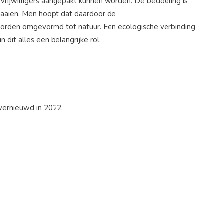
n vrijwilligers aangepakt kunnen worden. De bedoeling is
maaien. Men hoopt dat daardoor de
 worden omgevormd tot natuur. Een ecologische verbinding
dit alles een belangrijke rol.
 vernieuwd in 2022.