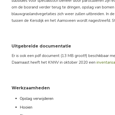
subsidies voor specialistich beheer door particulieren zij
om de bosrand verder terug te dringen, opslag van bomen 
blauwgraslandvegetaties zich weer zullen uitbreiden. In 
tussen de Kersdijk en het Aamsveen wordt nagestreefd. Stic
Uitgebreide documentatie
Er is ook een pdf document (13 MB groot!!) beschikbaar m
Daarnaast heeft het KNNV in oktober 2020 een
inventaris
Werkzaamheden
Opslag verwijderen
Hooien