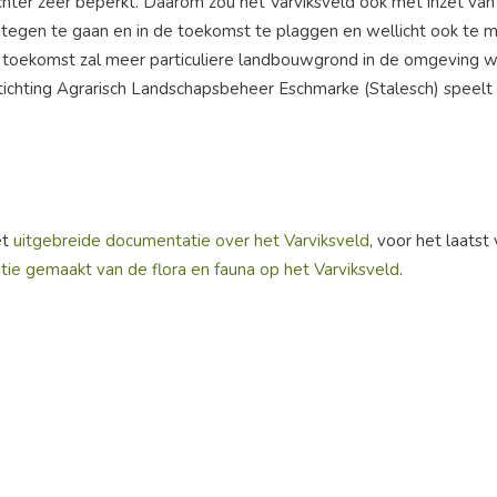
n echter zeer beperkt. Daarom zou het Varviksveld ook met inzet va
tegen te gaan en in de toekomst te plaggen en wellicht ook te 
de toekomst zal meer particuliere landbouwgrond in de omgeving
hting Agrarisch Landschapsbeheer Eschmarke (Stalesch) speelt in 
et
uitgebreide documentatie over het Varviksveld
, voor het laatst
atie gemaakt van de flora en fauna op het Varviksveld
.