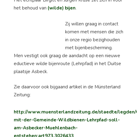
Het echtpaar Birgitt en Jürgen Kruse zet zich in voor
het behoud van
(wilde) bijen
.
Zij willen graag in contact
komen met mensen die zich
in onze regio bezighouden
met bijenbescherming.
Men vestigt ook graag de aandacht op een nieuwe
eductieve wilde bijenroute (Lehrpfad) in het Duitse
plaatsje Asbeck.
Zie daarvoor ook bijgaand artikel in de Münsterland
Zeitung:
http://www.muensterlandzeitung.de/staedte/legden/
mit-der-Gemeinde-Wildbienen-Lehrpfad-soll-
am-Asbecker-Muehlenbach-
entstehen;art973,3026433