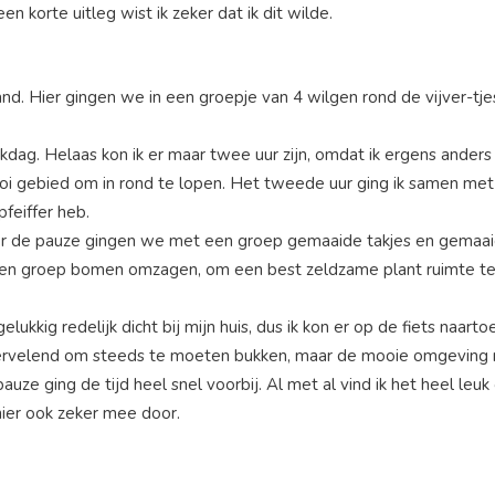
n korte uitleg wist ik zeker dat ik dit wilde.
nd. Hier gingen we in een groepje van 4 wilgen rond de vijver-tj
g. Helaas kon ik er maar twee uur zijn, omdat ik ergens anders 
i gebied om in rond te lopen. Het tweede uur ging ik samen met 
feiffer heb.
or de pauze gingen we met een groep gemaaide takjes en gemaaid 
en groep bomen omzagen, om een best zeldzame plant ruimte te g
gelukkig redelijk dicht bij mijn huis, dus ik kon er op de fiets n
vervelend om steeds te moeten bukken, maar de mooie omgeving
ging de tijd heel snel voorbij. Al met al vind ik het heel leuk o
 hier ook zeker mee door.