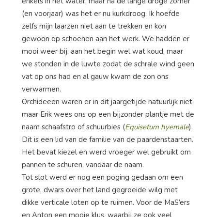
enkels in het water, maar na de lange droge zomer
(en voorjaar) was het er nu kurkdroog. Ik hoefde
zelfs mijn laarzen niet aan te trekken en kon
gewoon op schoenen aan het werk. We hadden er
mooi weer bij: aan het begin wel wat koud, maar
we stonden in de luwte zodat de schrale wind geen
vat op ons had en al gauw kwam de zon ons
verwarmen.
Orchideeën waren er in dit jaargetijde natuurlijk niet,
maar Erik wees ons op een bijzonder plantje met de
naam schaafstro of schuurbies (
Equisetum hyemale
).
Dit is een lid van de familie van de paardenstaarten.
Het bevat kiezel en werd vroeger wel gebruikt om
pannen te schuren, vandaar de naam.
Tot slot werd er nog een poging gedaan om een
grote, dwars over het land gegroeide wilg met
dikke verticale loten op te ruimen. Voor de MaS’ers
en Anton een mooie klus, waarbij ze ook veel