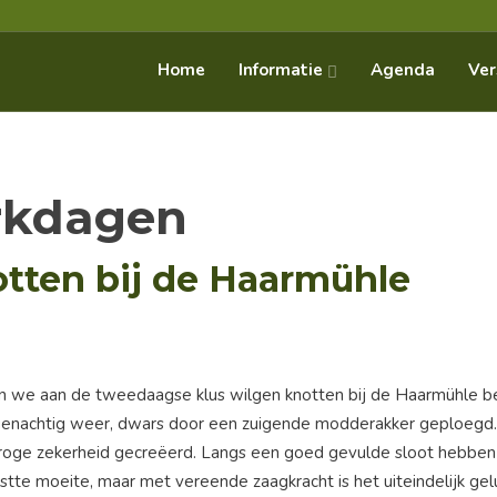
Informatie
Home
Agenda
Ver
rkdagen
otten bij de Haarmühle
jn we aan de tweedaagse klus wilgen knotten bij de Haarmühle b
 regenachtig weer, dwars door een zuigende modderakker geploegd
droge zekerheid gecreëerd. Langs een goed gevulde sloot hebben
ostte moeite, maar met vereende zaagkracht is het uiteindelijk ge