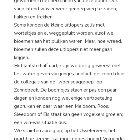
geworden in het herkennen van deze boom. Ook
vanochtend was er weer genoeg weg te zagen,
hakken en trekken.
Soms konden de kleine uitlopers zelfs met
worteltjes en al weggeplukt worden, alsof we
bloemen aan het plukken waren. Maar, hoe wreed,
bloemen zullen deze uitlopers niet meer gaan
krijgen.
Het laatste half uurtje zijn we bezig geweest met
het water geven van jonge aanplant, gescoord door
de collega’s van de “woensdaggroep” op
Zonnebeek. De boompjes staan er pas een paar
dagen en konden nog wel enige vertroeteling
gebruiken en daar waar een Meidoorn, Roos,
Sleedoorn of Els staat kan geen vogelkers groeien;
een win-win situatie dus.
We schieten aardig op, op het Usselerveen, het
prachtige terrein is al mooi opgeschoond. Volgende