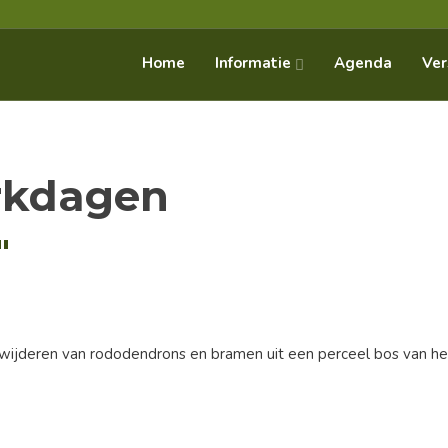
Informatie
Home
Agenda
Ver
rkdagen
"
eren van rododendrons en bramen uit een perceel bos van het Str